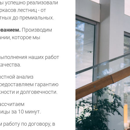
мы успешно реализовали
ркасов лестниц - от
тных до премиальных.
ованием.
Производим
нии, которое мы
выполнения наших работ
качества.
остной анализ
 Предоставляем гарантию
жности и долговечности.
ассчитаем
ицы за 10 минут.
 работу по договору, в