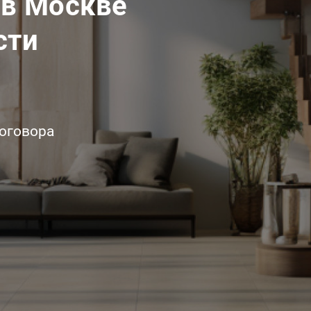
 в Москве
сти
договора